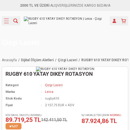
2000 TL VE ÜZERİ
ALIŞVERİŞLERİNİZDE KARGO BEDAVA
Geri Dön
Geri Dön
Geri Dön
Geri Dön
Geri Dön
Geri Dön
Geri Dön
Aletleri
leri
ri
naları
-Motorlar
ar
er
ma Mak.
orları
 Makinası
törler
ama
rler
Çizgi Lazeri
inaları
kaplar
ı Kaynak
 Jeneratör
ma
Anasayfa
Dijital Ölçüm Aletleri
Çizgi Lazeri
RUGBY 610 YATAY DIKEY RO
mun Sık
inaları
 Makina
ar
kama
itre-Yağ.
RUGBY 610 YATAY DIKEY ROTASYON
dalama
naları
örü
eneratör
örler
Kategori
Çizgi Lazeri
Marka
Leica
eler
e Vidalamalar
kinası
Ürünleri
neratörler
kinaları
rler
Stok Kodu
rugby610
Fiyat
2.157,75 EUR + KDV
ma Mak.
Testereler
inaları
Makinası
kma
örler
KDV DAHİL TAKSİTLİ İNDİRİMLİ
%2 HAVALE/TEK ÇEKİM
İNDİRİMLİ
89.719,25 TL
142.411,50 TL
87.924,86 TL
ı
ciler
inaları
akinaları
örü
Üreticisi
%37