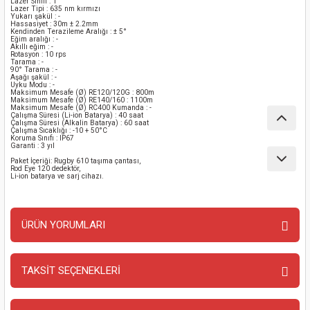
Lazer Sınıfı : 1
Lazer Tipi : 635 nm kırmızı
nası
Traşlama
Yukarı şakül : -
Hassasiyet : 30m ± 2.2mm
Kendinden Terazileme Aralığı : ± 5°
Eğim aralığı : -
naları
abancalar
Akıllı eğim : -
Rotasyon : 10 rps
Tarama : -
90° Tarama : -
Aşağı şakül : -
abancaları
Uyku Modu : -
Maksimum Mesafe (Ø) RE120/120G : 800m
Maksimum Mesafe (Ø) RE140/160 : 1100m
Maksimum Mesafe (Ø) RC400 Kumanda : -
kinaları
Çalışma Süresi (Li-ion Batarya) : 40 saat
Çalışma Süresi (Alkalin Batarya) : 60 saat
Çalışma Sıcaklığı : -10 + 50°C
Koruma Sınıfı : IP67
kinaları
Garanti : 3 yıl
Paket İçeriği: Rugby 610 taşıma çantası,
Rod Eye 120 dedektör,
Li-ion batarya ve sarj cihazı.
Makinası
ları
ÜRÜN YORUMLARI
kinaları
TAKSİT SEÇENEKLERİ
Bu ürüne ilk yorumu siz yapın!
akinası