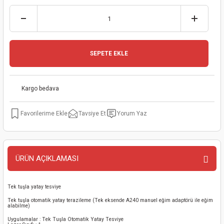
kinaları
kapları
arı
nak Mak.
kinaları
yiciler
stereler
inaları
naları
SEPETE EKLE
inaları
a Mak.
Makinaları
 Makinası
nalar
sı
ar
eli
Kargo bedava
ı
abancası
kinaları
eme Makinası
Tavsiye Et
Yorum Yaz
smeler
 Mak.
akinaları
ÜRÜN AÇIKLAMASI
rı
ar
ri
rı
ı
Tek tuşla yatay tesviye
Tek tuşla otomatik yatay terazileme (Tek eksende A240 manuel eğim adaptörü ile eğim
alabilme)
kinaları
ar
asat Mak.
Uygulamalar : Tek Tuşla Otomatik Yatay Tesviye