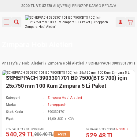
2000 TL VE ÜZERİ
ALIŞVERİŞLERİNİZDE KARGO BEDAVA
Geri Dön
Geri Dön
Geri Dön
Geri Dön
Geri Dön
Geri Dön
Geri Dön
Aletleri
leri
ri
naları
-Motorlar
ar
er
ma Mak.
orları
 Makinası
törler
ama
rler
Zımpara Hobi Aletleri
inaları
kaplar
ı Kaynak
 Jeneratör
ma
Anasayfa
Hobi Aletleri
Zımpara Hobi Aletleri
SCHEPPACH 3903301701 BD 
mun Sık
inaları
 Makina
ar
kama
itre-Yağ.
SCHEPPACH 3903301701 BD 7500(BTS 700) için
dalama
naları
örü
eneratör
örler
25x750 mm 100 Kum Zımpara 5 Li Paket
Kategori
Zımpara Hobi Aletleri
eler
e Vidalamalar
kinası
Ürünleri
neratörler
kinaları
rler
Marka
Scheppach
Stok Kodu
3903301701
ma Mak.
Testereler
inaları
Makinası
kma
örler
Fiyat
14,00 USD + KDV
ı
ciler
inaları
akinaları
örü
Üreticisi
KDV DAHİL TAKSİTLİ İNDİRİMLİ
%2 HAVALE/TEK ÇEKİM
İNDİRİMLİ
540,29 TL
806,40 TL
529,48 TL
%33