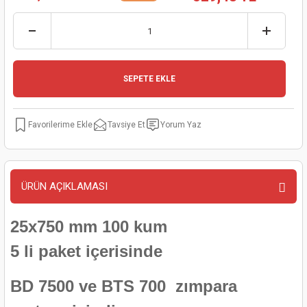
kinaları
kapları
arı
nak Mak.
kinaları
yiciler
stereler
inaları
naları
SEPETE EKLE
inaları
a Mak.
Makinaları
 Makinası
nalar
sı
ar
eli
Tavsiye Et
Yorum Yaz
ı
abancası
kinaları
eme Makinası
smeler
 Mak.
akinaları
ÜRÜN AÇIKLAMASI
rı
ar
ri
25x750 mm 100 kum
5 li paket içerisinde
rı
ı
BD 7500 ve BTS 700 zımpara
kinaları
ar
asat Mak.