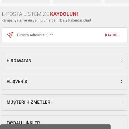
ları
Ürün bilgilerinde hatalar bulunuyor.
E-POSTA LİSTEMİZE
KAYDOLUN!
Ürün fiyatı diğer sitelerden daha pahalı.
pları
Kampanyalar ve en yeni ürünlerden ilk siz haberdar olun!
Bu ürüne benzer farklı alternatifler olmalı.
rı
KAYDOL
ları
HIRDAVATAN
Gönder
kinaları
ALIŞVERİŞ
MÜŞTERİ HİZMETLERİ
FAYDALI LİNKLER