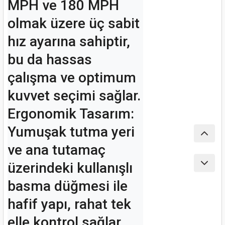
MPH ve 180 MPH 
ları
olmak üzere üç sabit 
pları
hız ayarına sahiptir, 
rı
bu da hassas 
çalışma ve optimum 
ları
kuvvet seçimi sağlar. 
Ergonomik Tasarım: 
Yumuşak tutma yeri 
kinaları
ve ana tutamaç 
üzerindeki kullanışlı 
basma düğmesi ile 
hafif yapı, rahat tek 
elle kontrol sağlar. 