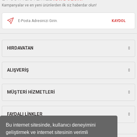
Ürün fiyatı diğer sitelerden daha pahalı.
Kampanyalar ve en yeni ürünlerden ilk siz haberdar olun!
Bu ürüne benzer farklı alternatifler olmalı.
KAYDOL
HIRDAVATAN
Gönder
ALIŞVERİŞ
MÜŞTERİ HİZMETLERİ
FAYDALI LİNKLER
Bu internet sitesinde, kullanıcı deneyimini
geliştirmek ve internet sitesinin verimli