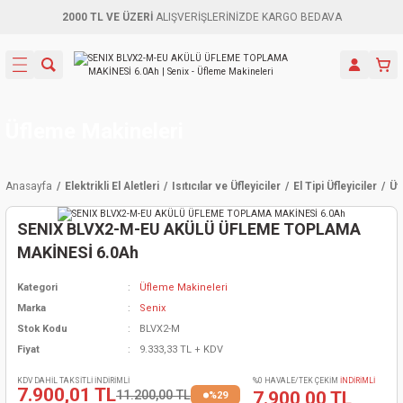
2000 TL VE ÜZERİ
ALIŞVERİŞLERİNİZDE KARGO BEDAVA
Geri Dön
Geri Dön
Geri Dön
Geri Dön
Geri Dön
Geri Dön
Geri Dön
Aletleri
leri
ri
naları
-Motorlar
ar
er
ma Mak.
orları
 Makinası
törler
ama
rler
Üfleme Makineleri
inaları
kaplar
ı Kaynak
 Jeneratör
ma
Anasayfa
Elektrikli El Aletleri
Isıtıcılar ve Üfleyiciler
El Tipi Üfleyiciler
Üf
mun Sık
inaları
 Makina
ar
kama
itre-Yağ.
SENIX BLVX2-M-EU AKÜLÜ ÜFLEME TOPLAMA
dalama
naları
örü
eneratör
örler
MAKİNESİ 6.0Ah
Kategori
Üfleme Makineleri
eler
e Vidalamalar
kinası
Ürünleri
neratörler
kinaları
rler
Marka
Senix
Stok Kodu
BLVX2-M
ma Mak.
Testereler
inaları
Makinası
kma
örler
Fiyat
9.333,33 TL + KDV
ı
ciler
inaları
akinaları
örü
Üreticisi
KDV DAHİL TAKSİTLİ İNDİRİMLİ
%0 HAVALE/TEK ÇEKİM
İNDİRİMLİ
7.900,01 TL
11.200,00 TL
7.900,00 TL
%29