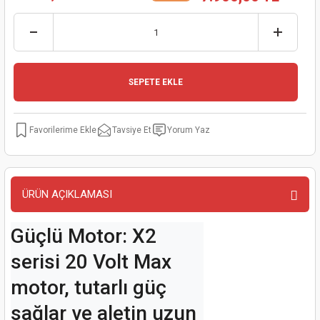
kinaları
kapları
arı
nak Mak.
kinaları
yiciler
stereler
inaları
naları
SEPETE EKLE
inaları
a Mak.
Makinaları
 Makinası
nalar
sı
ar
eli
Tavsiye Et
Yorum Yaz
ı
abancası
kinaları
eme Makinası
smeler
 Mak.
akinaları
ÜRÜN AÇIKLAMASI
rı
ar
ri
Güçlü Motor: X2 
serisi 20 Volt Max 
rı
ı
motor, tutarlı güç 
kinaları
ar
asat Mak.
sağlar ve aletin uzun 