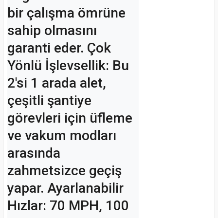
nası
Traşlama
bir çalışma ömrüne 
sahip olmasını 
naları
abancalar
garanti eder. Çok 
abancaları
Yönlü İşlevsellik: Bu 
2'si 1 arada alet, 
kinaları
çeşitli şantiye 
kinaları
görevleri için üfleme 
Makinası
ve vakum modları 
arasında 
ları
zahmetsizce geçiş 
kinaları
yapar. Ayarlanabilir 
akinası
Hızlar: 70 MPH, 100 