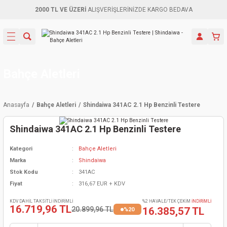
2000 TL VE ÜZERİ
ALIŞVERİŞLERİNİZDE KARGO BEDAVA
Geri Dön
Geri Dön
Geri Dön
Geri Dön
Geri Dön
Geri Dön
Geri Dön
Aletleri
leri
ri
naları
-Motorlar
ar
er
ma Mak.
orları
 Makinası
törler
ama
rler
Bahçe Aletleri
inaları
kaplar
ı Kaynak
 Jeneratör
ma
Anasayfa
Bahçe Aletleri
Shindaiwa 341AC 2.1 Hp Benzinli Testere
mun Sık
inaları
 Makina
ar
kama
itre-Yağ.
Shindaiwa 341AC 2.1 Hp Benzinli Testere
dalama
naları
örü
eneratör
örler
Kategori
Bahçe Aletleri
Marka
Shindaiwa
eler
e Vidalamalar
kinası
Ürünleri
neratörler
kinaları
rler
Stok Kodu
341AC
Fiyat
316,67 EUR + KDV
ma Mak.
Testereler
inaları
Makinası
kma
örler
KDV DAHİL TAKSİTLİ İNDİRİMLİ
%2 HAVALE/TEK ÇEKİM
İNDİRİMLİ
16.719,96 TL
20.899,96 TL
16.385,57 TL
%20
ı
ciler
inaları
akinaları
örü
Üreticisi