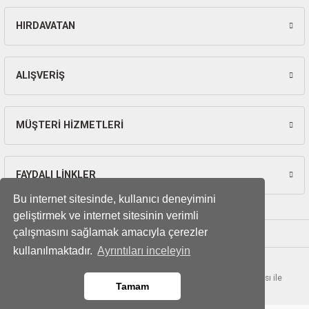
HIRDAVATAN
Gönder
ALIŞVERİŞ
MÜŞTERİ HİZMETLERİ
FAYDALI LİNKLER
Bu internet sitesinde, kullanıcı deneyimini
geliştirmek ve internet sitesinin verimli
çalışmasını sağlamak amacıyla çerezler
kullanılmaktadır.
Ayrıntıları inceleyin
© Tüm hakları saklıdır. Kredi kartı bilgileriniz 256bit SSL sertifikası ile
Tamam
korunmaktadır.