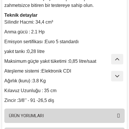
nası
Traşlama
zahmetsizce bitiren bir testereye sahip olun.
Teknik detaylar
naları
abancalar
Silindir Hacmi: 34,4 cm³
Anma gücü : 2.1 Hp
abancaları
Emisyon sertifikası :Euro 5 standardı
kinaları
yakıt tankı :0,28 litre
Maksimum güçte yakıt tüketimi :0,85 litre/saat
kinaları
Ateşleme sistemi :Elektronik CDI
Makinası
Ağırlık (kuru) :3.8 Kg
ları
Kılavuz Uzunluğu : 35 cm
Zincir :3/8’’ - 91 -26,5 diş
kinaları
ÜRÜN YORUMLARI
akinası