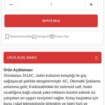
kinaları
kapları
arı
nak Mak.
kinaları
yiciler
stereler
inaları
naları
SEPETE EKLE
inaları
a Mak.
Makinaları
 Makinası
Tavsiye Et
Yorum Yaz
nalar
sı
ar
eli
ı
abancası
kinaları
eme Makinası
ÜRÜN AÇIKLAMASI
smeler
 Mak.
akinaları
Ürün Açıklaması
rı
ar
ri
Shindaiwa 341AC, üstün kullanım kolaylığı ile güç
sağlayacak şekilde dengelenmiştir. AC, Otomatik Şoklama
rı
ı
anlamına gelir; Karbüratördeki bir solenoid valf, motor
sıcaklığına bağlı olarak yakıt miktarını kontrol ederek siz
kinaları
ar
asat Mak.
çalışırken en uygun seviyeleri sağlar. Kolay başlatma için
bunu i-start teknolojisiyle birleştirin ve işleri hızlı ve