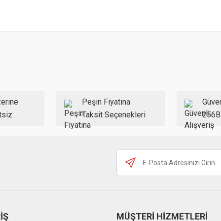
 konularda yetersiz gördüğünüz noktaları öneri formunu kullanarak tarafımıza ilet
Bu ürüne ilk yorumu siz yapın!
Yorum Yaz
erine
Peşin Fiyatına
Güven
tsiz
Taksit Seçenekleri
256B
Gönder
İŞ
MÜŞTERİ HİZMETLERİ