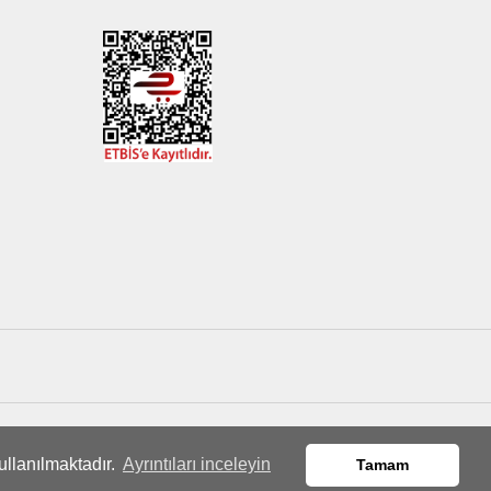
ullanılmaktadır.
Ayrıntıları inceleyin
Tamam