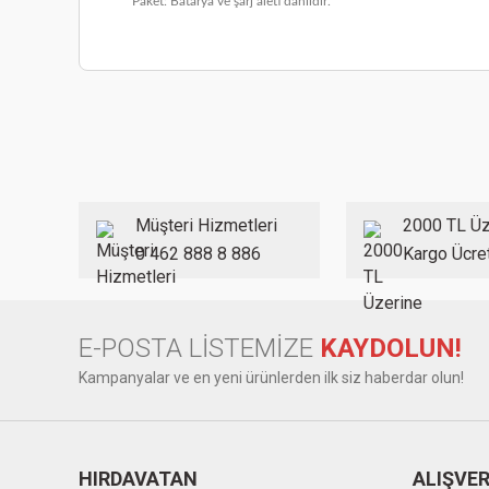
Paket: Batarya ve şarj aleti dahildir.
Bu ürünün fiyat bilgisi, resim, ürün açıklamalarında ve diğer
Görüş ve önerileriniz için teşekkür ederiz.
Ürün resmi kalitesiz, bozuk veya görüntülenemiyor.
Ürün açıklamasında eksik bilgiler bulunuyor.
Ürün bilgilerinde hatalar bulunuyor.
Müşteri Hizmetleri
2000 TL Üz
Ürün fiyatı diğer sitelerden daha pahalı.
0 462 888 8 886
Kargo Ücre
Bu ürüne benzer farklı alternatifler olmalı.
E-POSTA LİSTEMİZE
KAYDOLUN!
Kampanyalar ve en yeni ürünlerden ilk siz haberdar olun!
HIRDAVATAN
ALIŞVER