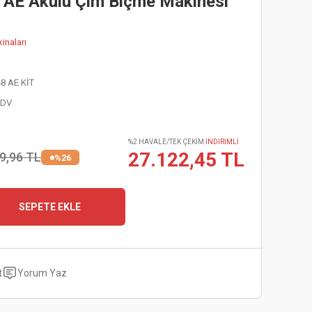
8 AE Akülü Çim Biçme Makinesi
inaları
8 AE KİT
KDV
%2 HAVALE/TEK ÇEKİM
İNDİRİMLİ
27.122,45 TL
9,96 TL
%26
SEPETE EKLE
t
Yorum Yaz