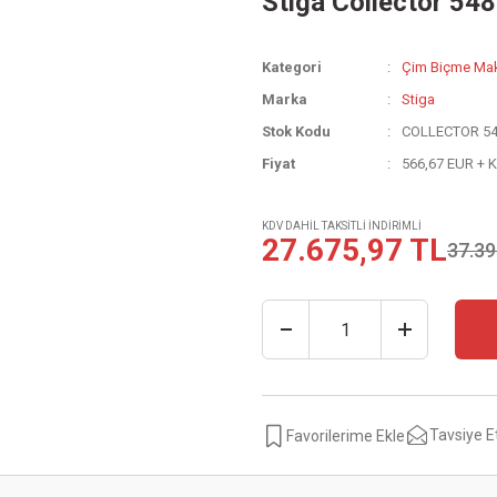
Stiga Collector 54
Kategori
Çim Biçme Mak
Marka
Stiga
Stok Kodu
COLLECTOR 54
Fiyat
566,67 EUR + 
KDV DAHİL TAKSİTLİ İNDİRİMLİ
27.675,97 TL
37.39
Tavsiye E