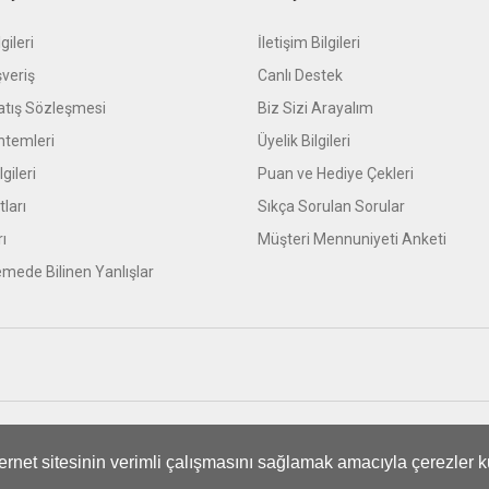
gileri
İletişim Bilgileri
şveriş
Canlı Destek
atış Sözleşmesi
Biz Sizi Arayalım
temleri
Üyelik Bilgileri
gileri
Puan ve Hediye Çekleri
tları
Sıkça Sorulan Sorular
rı
Müşteri Mennuniyeti Anketi
mede Bilinen Yanlışlar
ifikası ile korunmaktadır.
nternet sitesinin verimli çalışmasını sağlamak amacıyla çerezler k
ile
ideasoft
e-