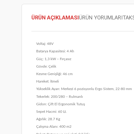
ÜRÜN AÇIKLAMASI
ÜRÜN YORUMLARI
TAK
Voltaj: 48V
Batarya Kapasitesi: 4 Ah
Güç: 1,3 kW – Fırçasız
Gövde: Çelik
Kesme Genişliği: 46 cm
Hareket: İtmeli
Yükseklik Ayarı: Merkezi 6 pozisyonlu Ergo Sistem, 22-80 mm
Tekerlek: 200/280 – Rulmanlı
Gidon: Çift El Ergonomik Tutuş
Sepet Hacmi: 60 Lt.
Ağırlık: 28.7 Kg
Çalışma Alanı: 400 m2