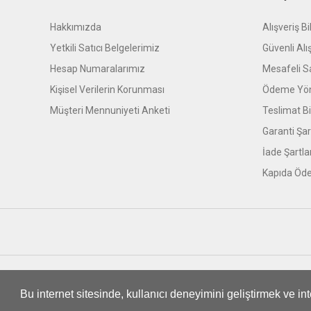
Hakkımızda
Alışveriş Bil
Yetkili Satıcı Belgelerimiz
Güvenli Alı
Hesap Numaralarımız
Mesafeli S
Kişisel Verilerin Korunması
Ödeme Yön
Müşteri Mennuniyeti Anketi
Teslimat Bil
Garanti Şar
İade Şartla
Kapıda Öde
© Tüm hakları saklıdır. Kredi kartı bilgileriniz 256bit SSL sert
Bu internet sitesinde, kullanıcı deneyimini geliştirmek ve i