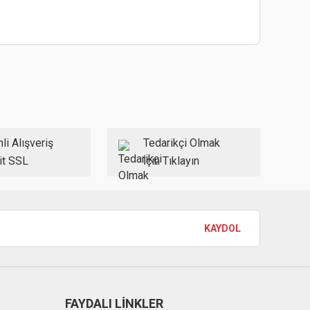
ebilirsiniz.
li Alışveriş
Tedarikçi Olmak
it SSL
İçin Tıklayın
KAYDOL
FAYDALI LİNKLER