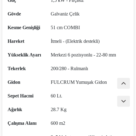
Güç
1,5 kW - Fırçasız
nası
Traşlama
Gövde
Galvaniz Çelik
naları
abancalar
Kesme Genişliği
51 cm COMBI
abancaları
Hareket
İtmeli - (Elektrik destekli)
kinaları
Yükseklik Ayarı
Merkezi 6 pozisyonlu - 22-80 mm
kinaları
Tekerlek
200/280 - Rulmanlı
Makinası
Gidon
FULCRUM Yumuşak Gidon
ları
Sepet Hacmi
60 Lt.
kinaları
Ağırlık
28.7 Kg
Çalışma Alanı
600 m2
akinası