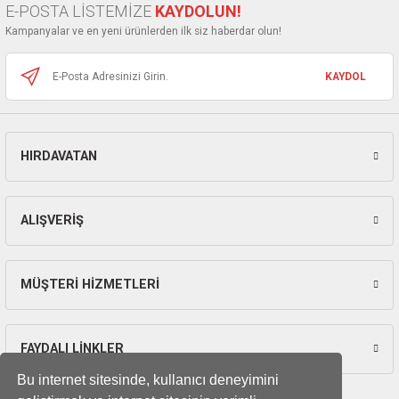
E-POSTA LİSTEMİZE
KAYDOLUN!
Ürün fiyatı diğer sitelerden daha pahalı.
Kampanyalar ve en yeni ürünlerden ilk siz haberdar olun!
Bu ürüne benzer farklı alternatifler olmalı.
KAYDOL
HIRDAVATAN
Gönder
ALIŞVERİŞ
MÜŞTERİ HİZMETLERİ
FAYDALI LİNKLER
Bu internet sitesinde, kullanıcı deneyimini