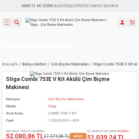
2000 TL VE ÜZERİ
ALIŞVERİŞLERİNİZDE KARGO BEDAVA
Geri Dön
Geri Dön
Geri Dön
Geri Dön
Geri Dön
Geri Dön
Geri Dön
Aletleri
leri
ri
naları
-Motorlar
ar
er
ma Mak.
orları
 Makinası
törler
ama
rler
Çim Biçme Makinaları
inaları
kaplar
ı Kaynak
 Jeneratör
ma
Anasayfa
Bahçe Aletleri
Çim Biçme Makinaları
Stiga Combi 753E V Kit A
mun Sık
inaları
 Makina
ar
kama
itre-Yağ.
Stiga Combi 753E V Kit Akülü Çim Biçme
dalama
naları
örü
eneratör
örler
Makinesi
Kategori
Çim Biçme Makinaları
eler
e Vidalamalar
kinası
Ürünleri
neratörler
kinaları
rler
Marka
Stiga
Stok Kodu
COMBİ 753E V KİT
ma Mak.
Testereler
inaları
Makinası
kma
örler
Fiyat
1.020,83 EUR + KDV
ı
ciler
inaları
akinaları
örü
Üreticisi
KDV DAHİL TAKSİTLİ İNDİRİMLİ
%2 HAVALE/TEK ÇEKİM
İNDİRİMLİ
52.080,86 TL
67.374,98 TL
51.039,24 TL
%23