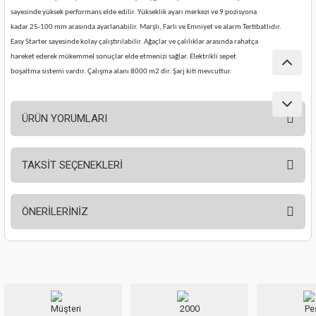
nası
Traşlama
sayesinde yüksek performans elde edilir. Yükseklik ayarı merkezi ve 9 pozisyona
kadar 25-100 mm arasında ayarlanabilir. Marşlı, Farlı ve Emniyet ve alarm Tertibatlıdır.
Easy Starter sayesinde kolay çalıştırılabilir. Ağaçlar ve çalılıklar arasında rahatça
naları
abancalar
hareket ederek mükemmel sonuçlar elde etmenizi sağlar. Elektrikli sepet
boşaltma sistemi vardır. Çalışma alanı 8000 m2 dir. Şarj kiti mevcuttur.
abancaları
kinaları
ÜRÜN YORUMLARI
kinaları
TAKSİT SEÇENEKLERİ
Bu ürüne ilk yorumu siz yapın!
Makinası
ÖNERİLERİNİZ
ları
Yorum Yaz
Bu ürünün fiyat bilgisi, resim, ürün açıklamalarında ve diğer konularda
kinaları
yetersiz gördüğünüz noktaları öneri formunu kullanarak tarafımıza
iletebilirsiniz.
Görüş ve önerileriniz için teşekkür ederiz.
akinası