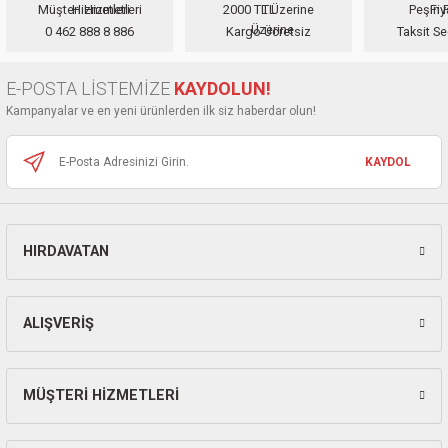
ları
Müşteri Hizmetleri
2000 TL Üzerine
Peşin F
Ürün resmi kalitesiz, bozuk veya görüntülenemiyor.
0 462 888 8 886
Kargo Ücretsiz
Taksit Se
Ürün açıklamasında eksik bilgiler bulunuyor.
pları
Ürün bilgilerinde hatalar bulunuyor.
E-POSTA LİSTEMİZE
KAYDOLUN!
Ürün fiyatı diğer sitelerden daha pahalı.
rı
Kampanyalar ve en yeni ürünlerden ilk siz haberdar olun!
Bu ürüne benzer farklı alternatifler olmalı.
ları
KAYDOL
HIRDAVATAN
Gönder
kinaları
ALIŞVERİŞ
MÜŞTERİ HİZMETLERİ