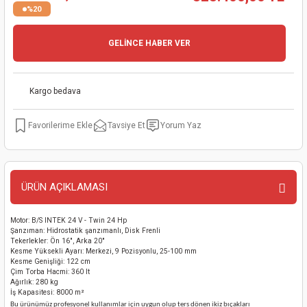
%20
kinaları
kapları
arı
nak Mak.
kinaları
GELİNCE HABER VER
yiciler
stereler
inaları
naları
inaları
a Mak.
Makinaları
 Makinası
Kargo bedava
nalar
sı
ar
eli
Tavsiye Et
Yorum Yaz
ı
abancası
kinaları
eme Makinası
smeler
 Mak.
akinaları
ÜRÜN AÇIKLAMASI
rı
ar
ri
Motor: B/S INTEK 24 V - Twin 24 Hp
Şanzıman: Hidrostatik şanzımanlı, Disk Frenli
Tekerlekler: Ön 16", Arka 20"
rı
ı
Kesme Yüksekli Ayarı: Merkezi, 9 Pozisyonlu, 25-100 mm
Kesme Genişliği: 122 cm
Çim Torba Hacmi: 360 It
Ağırlık: 280 kg
kinaları
ar
asat Mak.
İş Kapasitesi: 8000 m²
Bu ürünümüz profesyonel kullanımlar için uygun olup ters dönen ikiz bıçakları