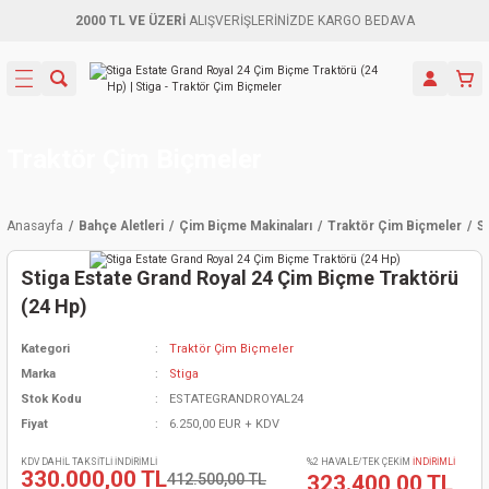
2000 TL VE ÜZERİ
ALIŞVERİŞLERİNİZDE KARGO BEDAVA
Geri Dön
Geri Dön
Geri Dön
Geri Dön
Geri Dön
Geri Dön
Geri Dön
Aletleri
leri
ri
naları
-Motorlar
ar
er
ma Mak.
orları
 Makinası
törler
ama
rler
Traktör Çim Biçmeler
inaları
kaplar
ı Kaynak
 Jeneratör
ma
Anasayfa
Bahçe Aletleri
Çim Biçme Makinaları
Traktör Çim Biçmeler
S
mun Sık
inaları
 Makina
ar
kama
itre-Yağ.
Stiga Estate Grand Royal 24 Çim Biçme Traktörü
dalama
naları
örü
eneratör
örler
(24 Hp)
Kategori
Traktör Çim Biçmeler
eler
e Vidalamalar
kinası
Ürünleri
neratörler
kinaları
rler
Marka
Stiga
Stok Kodu
ESTATEGRANDROYAL24
ma Mak.
Testereler
inaları
Makinası
kma
örler
Fiyat
6.250,00 EUR + KDV
ı
ciler
inaları
akinaları
örü
Üreticisi
KDV DAHİL TAKSİTLİ İNDİRİMLİ
%2 HAVALE/TEK ÇEKİM
İNDİRİMLİ
330.000,00 TL
412.500,00 TL
323.400,00 TL