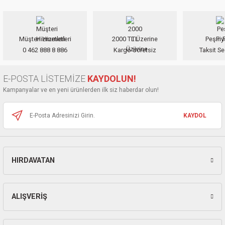
iletebilirsiniz.
ları
Görüş ve önerileriniz için teşekkür ederiz.
pları
Müşteri Hizmetleri
2000 TL Üzerine
Peşin F
Ürün resmi kalitesiz, bozuk veya görüntülenemiyor.
0 462 888 8 886
Kargo Ücretsiz
Taksit Se
Ürün açıklamasında eksik bilgiler bulunuyor.
rı
Ürün bilgilerinde hatalar bulunuyor.
E-POSTA LİSTEMİZE
KAYDOLUN!
ları
Ürün fiyatı diğer sitelerden daha pahalı.
Kampanyalar ve en yeni ürünlerden ilk siz haberdar olun!
Bu ürüne benzer farklı alternatifler olmalı.
KAYDOL
kinaları
HIRDAVATAN
Gönder
ALIŞVERİŞ