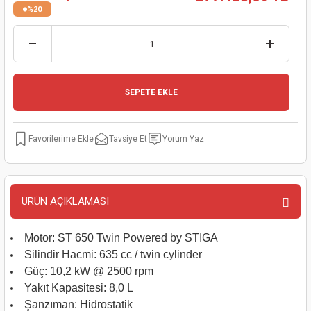
%20
kinaları
kapları
arı
nak Mak.
kinaları
yiciler
stereler
inaları
naları
inaları
a Mak.
Makinaları
 Makinası
SEPETE EKLE
nalar
sı
ar
eli
Tavsiye Et
Yorum Yaz
ı
abancası
kinaları
eme Makinası
smeler
 Mak.
akinaları
ÜRÜN AÇIKLAMASI
rı
ar
ri
Motor: ST 650 Twin Powered by STIGA
Silindir Hacmi: 635 cc / twin cylinder
rı
ı
Güç: 10,2 kW @ 2500 rpm
Yakıt Kapasitesi: 8,0 L
kinaları
ar
asat Mak.
Şanzıman: Hidrostatik