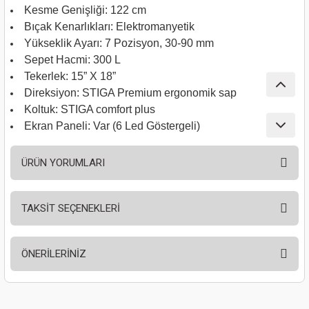
Kesme Genişliği: 122 cm
nası
Traşlama
Bıçak Kenarlıkları: Elektromanyetik
Yükseklik Ayarı: 7 Pozisyon, 30-90 mm
naları
abancalar
Sepet Hacmi: 300 L
Tekerlek: 15” X 18”
abancaları
Direksiyon: STIGA Premium ergonomik sap
Koltuk: STIGA comfort plus
kinaları
Ekran Paneli: Var (6 Led Göstergeli)
kinaları
ÜRÜN YORUMLARI
Makinası
TAKSİT SEÇENEKLERİ
ları
Bu ürüne ilk yorumu siz yapın!
kinaları
ÖNERİLERİNİZ
Yorum Yaz
akinası
Bu ürünün fiyat bilgisi, resim, ürün açıklamalarında ve diğer konularda
yetersiz gördüğünüz noktaları öneri formunu kullanarak tarafımıza