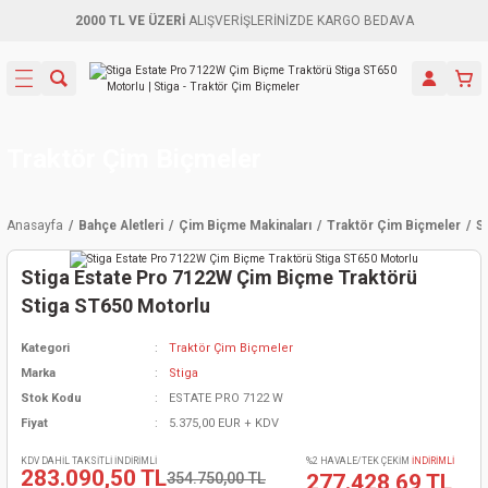
2000 TL VE ÜZERİ
ALIŞVERİŞLERİNİZDE KARGO BEDAVA
Geri Dön
Geri Dön
Geri Dön
Geri Dön
Geri Dön
Geri Dön
Geri Dön
Aletleri
leri
ri
naları
-Motorlar
ar
er
ma Mak.
orları
 Makinası
törler
ama
rler
Traktör Çim Biçmeler
inaları
kaplar
ı Kaynak
 Jeneratör
ma
Anasayfa
Bahçe Aletleri
Çim Biçme Makinaları
Traktör Çim Biçmeler
S
mun Sık
inaları
 Makina
ar
kama
itre-Yağ.
Stiga Estate Pro 7122W Çim Biçme Traktörü
dalama
naları
örü
eneratör
örler
Stiga ST650 Motorlu
Kategori
Traktör Çim Biçmeler
eler
e Vidalamalar
kinası
Ürünleri
neratörler
kinaları
rler
Marka
Stiga
Stok Kodu
ESTATE PRO 7122 W
ma Mak.
Testereler
inaları
Makinası
kma
örler
Fiyat
5.375,00 EUR + KDV
ı
ciler
inaları
akinaları
örü
Üreticisi
KDV DAHİL TAKSİTLİ İNDİRİMLİ
%2 HAVALE/TEK ÇEKİM
İNDİRİMLİ
283.090,50 TL
354.750,00 TL
277.428,69 TL