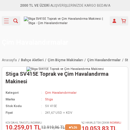
2000 TL VE ÜZERİ
ALIŞVERİŞLERİNİZDE KARGO BEDAVA
Geri Dön
Geri Dön
Geri Dön
Geri Dön
Geri Dön
Geri Dön
Geri Dön
Aletleri
leri
ri
naları
-Motorlar
ar
er
ma Mak.
orları
 Makinası
törler
ama
rler
Çim Havalandırmalar
inaları
kaplar
ı Kaynak
 Jeneratör
ma
Anasayfa
Bahçe Aletleri
Çim Biçme Makinaları
Çim Havalandırmalar
St
mun Sık
inaları
 Makina
ar
kama
itre-Yağ.
Stiga SV415E Toprak ve Çim Havalandırma
dalama
naları
örü
eneratör
örler
Makinesi
Kategori
Çim Havalandırmalar
eler
e Vidalamalar
kinası
Ürünleri
neratörler
kinaları
rler
Marka
Stiga
Stok Kodu
SV 415E
ma Mak.
Testereler
inaları
Makinası
kma
örler
Fiyat
241,67 USD + KDV
ı
ciler
inaları
akinaları
örü
Üreticisi
KDV DAHİL TAKSİTLİ İNDİRİMLİ
%2 HAVALE/TEK ÇEKİM
İNDİRİMLİ
10.259,01 TL
13.919,96 TL
10.053,83 TL
%26