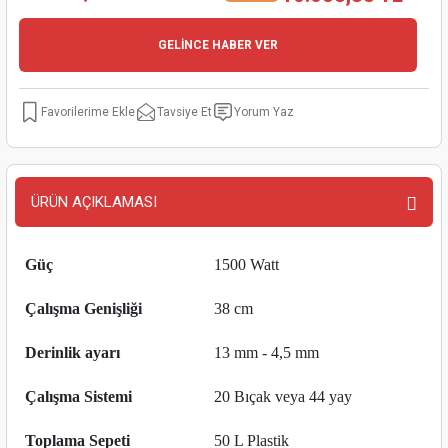
kinaları
kapları
arı
nak Mak.
kinaları
GELİNCE HABER VER
yiciler
stereler
inaları
naları
Tavsiye Et
Yorum Yaz
inaları
a Mak.
Makinaları
 Makinası
nalar
sı
ar
eli
ÜRÜN AÇIKLAMASI
ı
abancası
kinaları
eme Makinası
Güç
1500 Watt
smeler
 Mak.
akinaları
Çalışma Genişliği
38 cm
rı
ar
ri
Derinlik ayarı
13 mm - 4,5 mm
rı
ı
Çalışma Sistemi
20 Bıçak veya 44 yay
kinaları
ar
asat Mak.
Toplama Sepeti
50 L Plastik