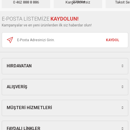
0 462 888 8 886
Kargo Ücretsiz
Taksit Se
ları
Ürün açıklamasında eksik bilgiler bulunuyor.
Ürün bilgilerinde hatalar bulunuyor.
pları
E-POSTA LİSTEMİZE
KAYDOLUN!
Ürün fiyatı diğer sitelerden daha pahalı.
Kampanyalar ve en yeni ürünlerden ilk siz haberdar olun!
Bu ürüne benzer farklı alternatifler olmalı.
rı
KAYDOL
ları
HIRDAVATAN
Gönder
kinaları
ALIŞVERİŞ
MÜŞTERİ HİZMETLERİ
FAYDALI LİNKLER