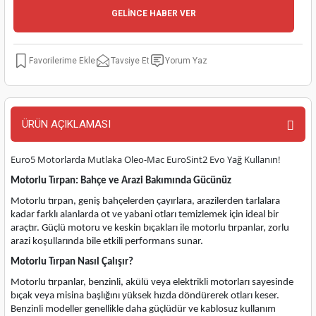
GELİNCE HABER VER
kinaları
kapları
arı
nak Mak.
kinaları
yiciler
stereler
inaları
naları
Tavsiye Et
Yorum Yaz
inaları
a Mak.
Makinaları
 Makinası
nalar
sı
ar
eli
ÜRÜN AÇIKLAMASI
ı
abancası
kinaları
eme Makinası
Euro5 Motorlarda Mutlaka Oleo-Mac EuroSint2 Evo Yağ Kullanın!
Motorlu Tırpan: Bahçe ve Arazi Bakımında Gücünüz
smeler
 Mak.
akinaları
Motorlu tırpan, geniş bahçelerden çayırlara, arazilerden tarlalara
kadar farklı alanlarda ot ve yabani otları temizlemek için ideal bir
rı
ar
ri
araçtır. Güçlü motoru ve keskin bıçakları ile motorlu tırpanlar, zorlu
arazi koşullarında bile etkili performans sunar.
rı
ı
Motorlu Tırpan Nasıl Çalışır?
Motorlu tırpanlar, benzinli, akülü veya elektrikli motorları sayesinde
kinaları
ar
asat Mak.
bıçak veya misina başlığını yüksek hızda döndürerek otları keser.
Benzinli modeller genellikle daha güçlüdür ve kablosuz kullanım