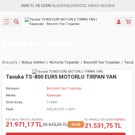
2000 TL VE ÜZERİ
ALIŞVERİŞLERİNİZDE KARGO BEDAVA
Geri Dön
Geri Dön
Geri Dön
Geri Dön
Geri Dön
Geri Dön
Geri Dön
Aletleri
leri
ri
naları
-Motorlar
ar
er
ma Mak.
orları
 Makinası
törler
ama
rler
Benzinli Yan Tırpanlar
inaları
kaplar
ı Kaynak
 Jeneratör
ma
Anasayfa
Bahçe Aletleri
Motorlu Tırpanlar
Benzinli Yan Tırpanlar
Tasuk
mun Sık
inaları
 Makina
ar
kama
itre-Yağ.
Tasuka TS-800 EUR5 MOTORLU TIRPAN YAN
dalama
naları
örü
eneratör
örler
Kategori
Benzinli Yan Tırpanlar
Marka
Kawasaki
eler
e Vidalamalar
kinası
Ürünleri
neratörler
kinaları
rler
Stok Kodu
112401
Fiyat
532,00 USD + KDV
ma Mak.
Testereler
inaları
Makinası
kma
örler
KDV DAHİL TAKSİTLİ İNDİRİMLİ
%2 HAVALE/TEK ÇEKİM
İNDİRİMLİ
21.971,17 TL
30.643,20 TL
21.531,75 TL
%28
ı
ciler
inaları
akinaları
örü
Üreticisi