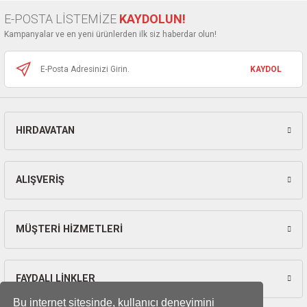
Ürün bilgilerinde hatalar bulunuyor.
E-POSTA LİSTEMİZE
KAYDOLUN!
Ürün fiyatı diğer sitelerden daha pahalı.
Kampanyalar ve en yeni ürünlerden ilk siz haberdar olun!
Bu ürüne benzer farklı alternatifler olmalı.
KAYDOL
HIRDAVATAN
Gönder
ALIŞVERİŞ
MÜŞTERİ HİZMETLERİ
FAYDALI LİNKLER
Bu internet sitesinde, kullanıcı deneyimini