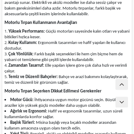
avantajı sunar. Elektrikli ve akülü modeller ise daha sessiz çalışır ve
nası
Traşlama
bakım gereksinimleri daha azdır. Motorlu tırpanlar, farklı başlık ve
aksesuarlarla çeşitli kesim işlerinde kullanılabilir.
naları
abancalar
Motorlu Tırpan Kullanmanın Avantajları
Yüksek Performans:
Güçlü motorları sayesinde kalın otları ve yabani
abancaları
bitkileri hızlıca keser.
Kolay Kullanım:
Ergonomik tasarımları ve hafif yapıları ile kullanıcı
dostudur.
kinaları
Çok Yönlülük:
Farklı başlık seçenekleri ile hem çim biçme hem de
yabani ot temizleme gibi çeşitli işlerde kullanılabilir.
kinaları
Zamandan Tasarruf:
Elle yapılan işlere göre çok daha hızlı ve verimli
çalışır.
Temiz ve Düzenli Bahçeler:
Bahçe ve arazi bakımını kolaylaştırarak,
Makinası
temiz ve düzenli bir görünüm sağlar.
Motorlu Tırpan Seçerken Dikkat Edilmesi Gerekenler
ları
Motor Gücü:
İhtiyacınıza uygun motor gücünü seçin. Büyük
araziler için yüksek güçlü modeller daha uygun olabilir.
kinaları
Ağırlık ve Ergonomi:
Hafif ve ergonomik tasarımlar, uzun süreli
kullanımlarda konfor sağlar.
akinası
Başlık Türleri:
Misina başlığı veya bıçaklı modeller arasından
kullanım amacınıza uygun olanı tercih edin.