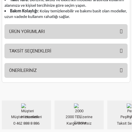
Yakıt Türü:
Benzinli, akülü ve elektrikli modeller arasında kullanım
ları
alanınıza ve kişisel tercihinize göre seçim yapın.
Bakım Kolaylığı:
Kolay temizlenebilir ve bakımı basit olan modeller,
uzun vadede kullanım rahatlığı sağlar.
pları
ÜRÜN YORUMLARI
rı
ları
TAKSİT SEÇENEKLERİ
Bu ürüne ilk yorumu siz yapın!
ÖNERİLERİNİZ
Yorum Yaz
kinaları
Bu ürünün fiyat bilgisi, resim, ürün açıklamalarında ve diğer konularda
yetersiz gördüğünüz noktaları öneri formunu kullanarak tarafımıza
iletebilirsiniz.
Görüş ve önerileriniz için teşekkür ederiz.
Müşteri Hizmetleri
2000 TL Üzerine
Peşin F
Ürün resmi kalitesiz, bozuk veya görüntülenemiyor.
0 462 888 8 886
Kargo Ücretsiz
Taksit Se
Ürün açıklamasında eksik bilgiler bulunuyor.