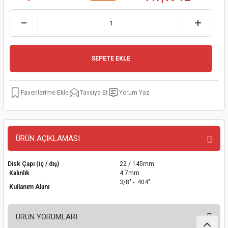
kinaları
kapları
arı
nak Mak.
kinaları
yiciler
stereler
inaları
naları
SEPETE EKLE
inaları
a Mak.
Makinaları
 Makinası
nalar
sı
ar
eli
Tavsiye Et
Yorum Yaz
ı
abancası
kinaları
eme Makinası
smeler
 Mak.
akinaları
ÜRÜN AÇIKLAMASI
rı
ar
ri
Disk Çapı (iç / dış)
22 / 145mm
Kalınlık
4.7mm
3/8" - .404"
rı
ı
Kullanım Alanı
kinaları
ar
asat Mak.
ÜRÜN YORUMLARI