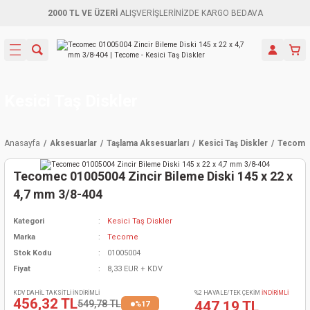
2000 TL VE ÜZERİ
ALIŞVERİŞLERİNİZDE KARGO BEDAVA
Geri Dön
Geri Dön
Geri Dön
Geri Dön
Geri Dön
Geri Dön
Geri Dön
Aletleri
leri
ri
naları
-Motorlar
ar
er
ma Mak.
orları
 Makinası
törler
ama
rler
Kesici Taş Diskler
inaları
kaplar
ı Kaynak
 Jeneratör
ma
Anasayfa
Aksesuarlar
Taşlama Aksesuarları
Kesici Taş Diskler
Tecomec
mun Sık
inaları
 Makina
ar
kama
itre-Yağ.
Tecomec 01005004 Zincir Bileme Diski 145 x 22 x
dalama
naları
örü
eneratör
örler
4,7 mm 3/8-404
Kategori
Kesici Taş Diskler
eler
e Vidalamalar
kinası
Ürünleri
neratörler
kinaları
rler
Marka
Tecome
Stok Kodu
01005004
ma Mak.
Testereler
inaları
Makinası
kma
örler
Fiyat
8,33 EUR + KDV
ı
ciler
inaları
akinaları
örü
Üreticisi
KDV DAHİL TAKSİTLİ İNDİRİMLİ
%2 HAVALE/TEK ÇEKİM
İNDİRİMLİ
456,32 TL
549,78 TL
447,19 TL
%17