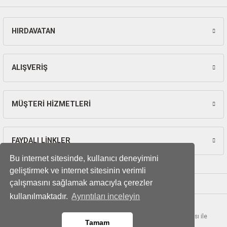
ları
pları
HIRDAVATAN
Gönder
rı
ALIŞVERİŞ
ları
MÜŞTERİ HİZMETLERİ
kinaları
FAYDALI LİNKLER
Bu internet sitesinde, kullanıcı deneyimini
geliştirmek ve internet sitesinin verimli
çalışmasını sağlamak amacıyla çerezler
kullanılmaktadır.
Ayrıntıları inceleyin
© Tüm hakları saklıdır. Kredi kartı bilgileriniz 256bit SSL sertifikası ile
Tamam
korunmaktadır.