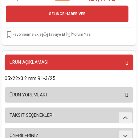
kinaları
kapları
arı
nak Mak.
kinaları
GELİNCE HABER VER
yiciler
stereler
inaları
naları
Tavsiye Et
Yorum Yaz
inaları
a Mak.
Makinaları
 Makinası
nalar
sı
ar
eli
ÜRÜN AÇIKLAMASI
ı
abancası
kinaları
eme Makinası
05x22x3.2 mm 91-3/25
smeler
 Mak.
akinaları
ÜRÜN YORUMLARI
rı
ar
ri
rı
ı
TAKSİT SEÇENEKLERİ
Bu ürüne ilk yorumu siz yapın!
kinaları
ar
asat Mak.
ÖNERİLERİNİZ