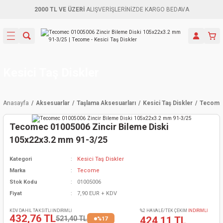
2000 TL VE ÜZERİ
ALIŞVERİŞLERİNİZDE KARGO BEDAVA
Geri Dön
Geri Dön
Geri Dön
Geri Dön
Geri Dön
Geri Dön
Geri Dön
Aletleri
leri
ri
naları
-Motorlar
ar
er
ma Mak.
orları
 Makinası
törler
ama
rler
Kesici Taş Diskler
inaları
kaplar
ı Kaynak
 Jeneratör
ma
Anasayfa
Aksesuarlar
Taşlama Aksesuarları
Kesici Taş Diskler
Tecomec
mun Sık
inaları
 Makina
ar
kama
itre-Yağ.
Tecomec 01005006 Zincir Bileme Diski
dalama
naları
örü
eneratör
örler
105x22x3.2 mm 91-3/25
Kategori
Kesici Taş Diskler
eler
e Vidalamalar
kinası
Ürünleri
neratörler
kinaları
rler
Marka
Tecome
Stok Kodu
01005006
ma Mak.
Testereler
inaları
Makinası
kma
örler
Fiyat
7,90 EUR + KDV
ı
ciler
inaları
akinaları
örü
Üreticisi
KDV DAHİL TAKSİTLİ İNDİRİMLİ
%2 HAVALE/TEK ÇEKİM
İNDİRİMLİ
432,76 TL
521,40 TL
424,11 TL
%17