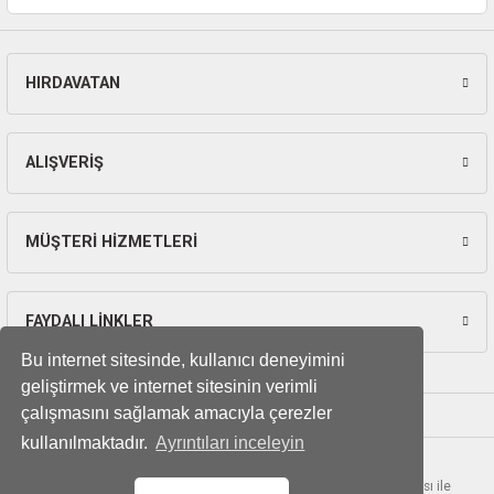
ları
pları
HIRDAVATAN
Gönder
rı
ALIŞVERİŞ
ları
MÜŞTERİ HİZMETLERİ
kinaları
FAYDALI LİNKLER
Bu internet sitesinde, kullanıcı deneyimini
geliştirmek ve internet sitesinin verimli
çalışmasını sağlamak amacıyla çerezler
kullanılmaktadır.
Ayrıntıları inceleyin
© Tüm hakları saklıdır. Kredi kartı bilgileriniz 256bit SSL sertifikası ile