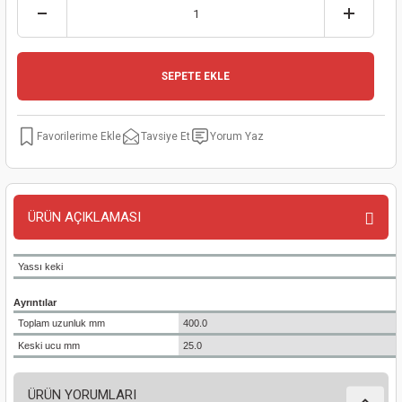
kinaları
kapları
arı
nak Mak.
kinaları
yiciler
stereler
inaları
naları
SEPETE EKLE
inaları
a Mak.
Makinaları
 Makinası
Tavsiye Et
Yorum Yaz
nalar
sı
ar
eli
ı
abancası
kinaları
eme Makinası
ÜRÜN AÇIKLAMASI
smeler
 Mak.
akinaları
Yassı keki
rı
ar
ri
Ayrıntılar
Toplam uzunluk mm
400.0
rı
ı
Keski ucu mm
25.0
kinaları
ar
asat Mak.
ÜRÜN YORUMLARI