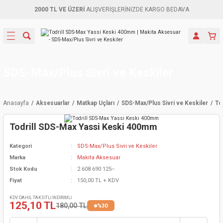
2000 TL VE ÜZERİ
ALIŞVERİŞLERİNİZDE KARGO BEDAVA
Geri Dön
Geri Dön
Geri Dön
Geri Dön
Geri Dön
Geri Dön
Geri Dön
Aletleri
leri
ri
naları
-Motorlar
ar
er
ma Mak.
orları
 Makinası
törler
ama
rler
SDS-Max/Plus Sivri ve Keskiler
inaları
kaplar
ı Kaynak
 Jeneratör
ma
Anasayfa
Aksesuarlar
Matkap Uçları
SDS-Max/Plus Sivri ve Keskiler
To
mun Sık
inaları
 Makina
ar
kama
itre-Yağ.
Todrill SDS-Max Yassi Keski 400mm
dalama
naları
örü
eneratör
örler
Kategori
SDS-Max/Plus Sivri ve Keskiler
Marka
Makita Aksesuar
eler
e Vidalamalar
kinası
Ürünleri
neratörler
kinaları
rler
Stok Kodu
2 608 690 125--
Fiyat
150,00 TL + KDV
ma Mak.
Testereler
inaları
Makinası
kma
örler
KDV DAHİL TAKSİTLİ İNDİRİMLİ
125,10 TL
180,00 TL
%30
ı
ciler
inaları
akinaları
örü
Üreticisi