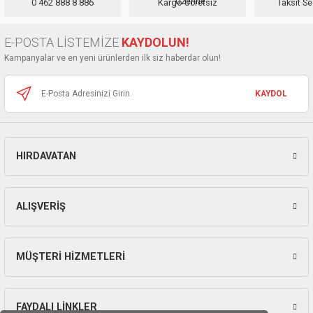
0 462 888 8 886
Kargo Ücretsiz
Taksit Se
Ürün açıklamasında eksik bilgiler bulunuyor.
Ürün bilgilerinde hatalar bulunuyor.
E-POSTA LİSTEMİZE
KAYDOLUN!
Ürün fiyatı diğer sitelerden daha pahalı.
Kampanyalar ve en yeni ürünlerden ilk siz haberdar olun!
Bu ürüne benzer farklı alternatifler olmalı.
KAYDOL
HIRDAVATAN
Gönder
ALIŞVERİŞ
MÜŞTERİ HİZMETLERİ
FAYDALI LİNKLER