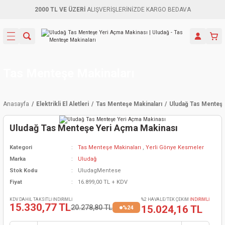
2000 TL VE ÜZERİ
ALIŞVERİŞLERİNİZDE KARGO BEDAVA
Geri Dön
Geri Dön
Geri Dön
Geri Dön
Geri Dön
Geri Dön
Geri Dön
Aletleri
leri
ri
naları
-Motorlar
ar
er
ma Mak.
orları
 Makinası
törler
ama
rler
Tas Menteşe Makinaları
inaları
kaplar
ı Kaynak
 Jeneratör
ma
Anasayfa
Elektrikli El Aletleri
Tas Menteşe Makinaları
Uludağ Tas Menteşe
mun Sık
inaları
 Makina
ar
kama
itre-Yağ.
Uludağ Tas Menteşe Yeri Açma Makinası
dalama
naları
örü
eneratör
örler
Kategori
Tas Menteşe Makinaları
,
Yerli Gönye Kesmeler
Marka
Uludağ
eler
e Vidalamalar
kinası
Ürünleri
neratörler
kinaları
rler
Stok Kodu
UludagMentese
Fiyat
16.899,00 TL + KDV
ma Mak.
Testereler
inaları
Makinası
kma
örler
KDV DAHİL TAKSİTLİ İNDİRİMLİ
%2 HAVALE/TEK ÇEKİM
İNDİRİMLİ
15.330,77 TL
20.278,80 TL
15.024,16 TL
%24
ı
ciler
inaları
akinaları
örü
Üreticisi