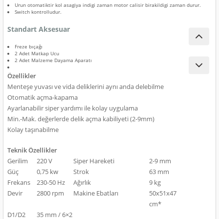
ları
Urun otomatiktir kol asagiya indigi zaman motor calisir birakildigi zaman durur.
Switch kontrolludur.
Standart Aksesuar
pları
Freze bıçağı
rı
2 Adet Matkap Ucu
2 Adet Malzeme Dayama Aparatı
Özellikler
ları
Menteşe yuvası ve vida deliklerini aynı anda delebilme
Otomatik açma-kapama
Ayarlanabilir siper yardımı ile kolay uygulama
Min.-Mak. değerlerde delik açma kabiliyeti (2-9mm)
kinaları
Kolay taşınabilme
Teknik Özellikler
Gerilim
220 V
Siper Hareketi
2-9 mm
Güç
0,75 kw
Strok
63 mm
Frekans
230-50 Hz
Ağırlık
9 kg
Devir
2800 rpm
Makine Ebatları
50x51x47
cm*
D1/D2
35 mm / 6×2