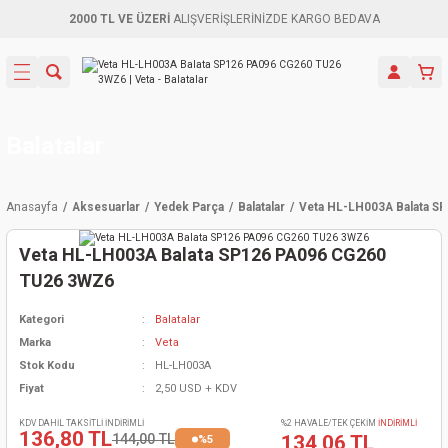
2000 TL VE ÜZERİ
ALIŞVERİŞLERİNİZDE KARGO BEDAVA
Geri Dön
Geri Dön
Geri Dön
Geri Dön
Geri Dön
Geri Dön
Geri Dön
Aletleri
leri
ri
naları
-Motorlar
ar
er
ma Mak.
orları
 Makinası
törler
ama
rler
Balatalar
inaları
kaplar
ı Kaynak
 Jeneratör
ma
Anasayfa
Aksesuarlar
Yedek Parça
Balatalar
Veta HL-LH003A Balata 
mun Sık
inaları
 Makina
ar
kama
itre-Yağ.
Veta HL-LH003A Balata SP126 PA096 CG260
dalama
naları
örü
eneratör
örler
TU26 3WZ6
Kategori
Balatalar
eler
e Vidalamalar
kinası
Ürünleri
neratörler
kinaları
rler
Marka
Veta
Stok Kodu
HL-LH003A
ma Mak.
Testereler
inaları
Makinası
kma
örler
Fiyat
2,50 USD + KDV
ı
ciler
inaları
akinaları
örü
Üreticisi
KDV DAHİL TAKSİTLİ İNDİRİMLİ
%2 HAVALE/TEK ÇEKİM
İNDİRİMLİ
136,80 TL
144,00 TL
134,06 TL
%5