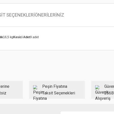
SİT SEÇENEKLERİ
ÖNERİLERİNİZ
lık
16,5 kg
Kesici Adet
9 adet
 konularda yetersiz gördüğünüz noktaları öneri formunu kullanarak tarafımıza ilet
Bu ürüne ilk yorumu siz yapın!
Yorum Yaz
erine
Peşin Fiyatına
Güven
tsiz
Taksit Seçenekleri
256B