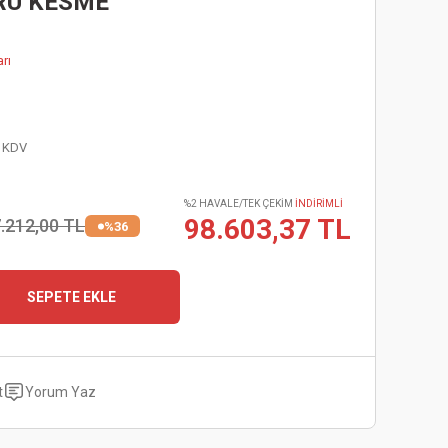
ORU KESME
rı
+ KDV
%2 HAVALE/TEK ÇEKİM
İNDİRİMLİ
98.603,37 TL
.212,00 TL
%36
SEPETE EKLE
t
Yorum Yaz