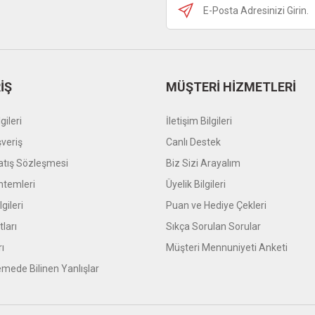
Gönder
İŞ
MÜŞTERİ HİZMETLERİ
gileri
İletişim Bilgileri
şveriş
Canlı Destek
atış Sözleşmesi
Biz Sizi Arayalım
temleri
Üyelik Bilgileri
gileri
Puan ve Hediye Çekleri
tları
Sıkça Sorulan Sorular
rı
Müşteri Mennuniyeti Anketi
mede Bilinen Yanlışlar