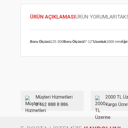
ÜRÜN AÇIKLAMASI
ÜRÜN YORUMLARI
TAK
Boru Ölçüsü
125-300
Boru Ölçüsü
5"-12"
Uzunluk
1000 mm
Ağır
Bu ürünün fiyat bilgisi, resim, ürün açıklamalarında ve diğer
Görüş ve önerileriniz için teşekkür ederiz.
Ürün resmi kalitesiz, bozuk veya görüntülenemiyor.
Ürün açıklamasında eksik bilgiler bulunuyor.
Ürün bilgilerinde hatalar bulunuyor.
Müşteri Hizmetleri
2000 TL Üz
Ürün fiyatı diğer sitelerden daha pahalı.
0 462 888 8 886
Kargo Ücre
Bu ürüne benzer farklı alternatifler olmalı.