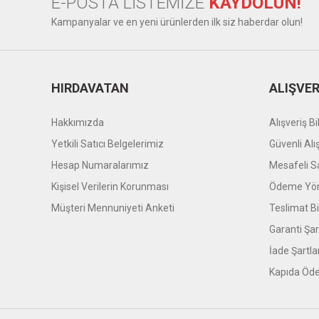
E-POSTA LİSTEMİZE
KAYDOLUN!
Kampanyalar ve en yeni ürünlerden ilk siz haberdar olun!
HIRDAVATAN
ALIŞVER
Hakkımızda
Alışveriş Bil
Yetkili Satıcı Belgelerimiz
Güvenli Alı
Hesap Numaralarımız
Mesafeli S
Kişisel Verilerin Korunması
Ödeme Yön
Müşteri Mennuniyeti Anketi
Teslimat Bil
Garanti Şar
İade Şartla
Kapıda Öde