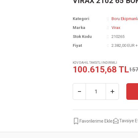
VIRAX 2102 65 B
Kategori
Boru Ekipmanla
Marka
Virax
Stok Kodu
210265
Fiyat
2.382,00 EUR 
KDV DAHİL TAKSİTLİ İNDİRİMLİ
100.615,68 TL
157
Tavsiye E