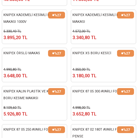
nası
Traşlama
KNIPEX KADEMELİ KESİMLİ KABLO
KNIPEX KADEMELİ KESİMLİ KABLO
%27
%27
naları
abancalar
MAKASI 1000V
MAKASI
5.330,40 TL
4.572,00 TL
abancaları
3.895,20 TL
3.340,80 TL
kinaları
KNIPEX ÖRSLÜ MAKAS
KNIPEX XS BORU KESİCİ
%27
%27
kinaları
4.990,80 TL
4.350,00 TL
3.648,00 TL
3.180,00 TL
Makinası
KNIPEX KALIN PLASTİK VE KOMPOZİT
KNIPEX 87 05 300 AYARLI FORT PENSE
%27
%27
ları
BORU KESME MAKASI
8.109,60 TL
4.998,00 TL
kinaları
5.926,80 TL
3.652,80 TL
akinası
KNIPEX 87 05 250 AYARLI FORT PENSE
KNIPEX 87 02 180T AYARLI FORT
%27
%27
PENSE