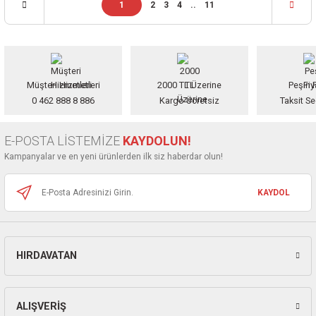
1
2
3
4
..
11
Müşteri Hizmetleri
2000 TL Üzerine
Peşin F
0 462 888 8 886
Kargo Ücretsiz
Taksit Se
E-POSTA LİSTEMİZE
KAYDOLUN!
Kampanyalar ve en yeni ürünlerden ilk siz haberdar olun!
KAYDOL
HIRDAVATAN
ALIŞVERİŞ