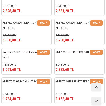
ları
3.870,00 TL
3.530,40 TL
2.828,40 TL
2.581,20 TL
pları
KNIPEX HASSAS ELEKTRONİKÇİ YAN
KNIPEX HASSAS ELEKTRONİKÇİ YAN
%27
%27
rı
KESKİ ESD
KESKİ ESD
4.868,40 TL
5.114,40 TL
ları
3.558,00 TL
3.738,00 TL
Knipex 77 32 115 Esd Elektronikçi Yan
KNIPEX ELEKTRONİKÇİ YAN KESKİ
%27
%27
Keski
kinaları
4.135,20 TL
3.943,20 TL
3.021,60 TL
2.883,60 TL
KNIPEX 70 05 140 YAN KESKI
KNIPEX AĞIR HİZMET TEPE KESKİ
%27
%27
2.439,60 TL
4.314,00 TL
1.784,40 TL
3.152,40 TL