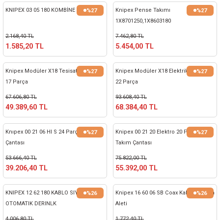
KNIPEX 03 05 180 KOMBİNE PENSE
Knipex Pense Takımı
%27
%27
1X8701250,1X8603180
2.168,40 TL
7.462,80 TL
1.585,20 TL
5.454,00 TL
Knipex Modüler X18 Tesisatçı Çanta
Knipex Modüler X18 Elektrikçi Çanta
%27
%27
17 Parça
22 Parça
67.606,80 TL
93.608,40 TL
49.389,60 TL
68.384,40 TL
Knıpex 00 21 06 Hl S 24 Parçalı Takım
Knipex 00 21 20 Elektro 20 Parça
%27
%27
Çantası
Takım Çantası
53.666,40 TL
75.822,00 TL
39.206,40 TL
55.392,00 TL
KNIPEX 12 62 180 KABLO SIYIRMA-
Knipex 16 60 06 SB Coax Kablo Sıyırma
%26
%26
OTOMATIK DERINLK
Aleti
4.006,80 TL
1.772,40 TL