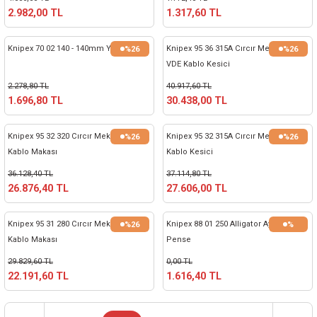
2.982,00 TL
1.317,60 TL
Knipex 70 02 140 - 140mm Yan Keski
Knipex 95 36 315A Cırcır Mekanizmalı
%26
%26
VDE Kablo Kesici
2.278,80 TL
40.917,60 TL
1.696,80 TL
30.438,00 TL
Knipex 95 32 320 Cırcır Mekanizmalı
Knipex 95 32 315A Cırcır Mekanizmalı
%26
%26
Kablo Makası
Kablo Kesici
36.128,40 TL
37.114,80 TL
26.876,40 TL
27.606,00 TL
Knipex 95 31 280 Cırcır Mekanizmalı
Knipex 88 01 250 Alligator Ayarlı Fort
%26
%
Kablo Makası
Pense
29.829,60 TL
0,00 TL
22.191,60 TL
1.616,40 TL