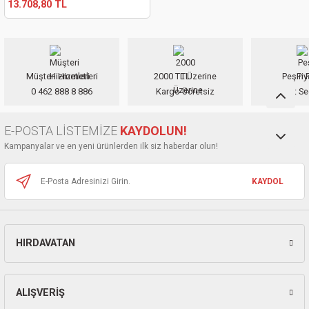
13.708,80 TL
kinaları
kapları
arı
nak Mak.
kinaları
yiciler
stereler
inaları
naları
Müşteri Hizmetleri
2000 TL Üzerine
Peşin F
inaları
a Mak.
Makinaları
 Makinası
0 462 888 8 886
Kargo Ücretsiz
Taksit Se
nalar
sı
ar
eli
E-POSTA LİSTEMİZE
KAYDOLUN!
Kampanyalar ve en yeni ürünlerden ilk siz haberdar olun!
ı
abancası
kinaları
eme Makinası
KAYDOL
smeler
 Mak.
akinaları
rı
ar
ri
HIRDAVATAN
rı
ı
kinaları
ar
asat Mak.
ALIŞVERİŞ