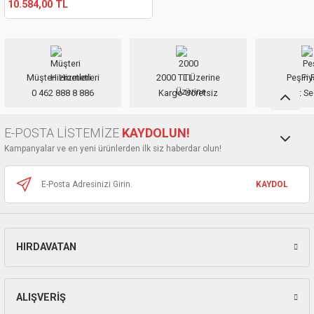
10.584,00 TL
kinaları
kapları
arı
nak Mak.
kinaları
yiciler
stereler
inaları
naları
Müşteri Hizmetleri
2000 TL Üzerine
Peşin F
inaları
a Mak.
Makinaları
 Makinası
0 462 888 8 886
Kargo Ücretsiz
Taksit Se
nalar
sı
ar
eli
E-POSTA LİSTEMİZE
KAYDOLUN!
Kampanyalar ve en yeni ürünlerden ilk siz haberdar olun!
ı
abancası
kinaları
eme Makinası
KAYDOL
smeler
 Mak.
akinaları
rı
ar
ri
HIRDAVATAN
rı
ı
kinaları
ar
asat Mak.
ALIŞVERİŞ