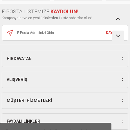
kinaları
kapları
arı
nak Mak.
kinaları
E-POSTA LİSTEMİZE
KAYDOLUN!
Kampanyalar ve en yeni ürünlerden ilk siz haberdar olun!
yiciler
stereler
inaları
naları
KAYDOL
inaları
a Mak.
Makinaları
 Makinası
nalar
sı
ar
eli
HIRDAVATAN
ı
abancası
kinaları
eme Makinası
smeler
 Mak.
akinaları
ALIŞVERİŞ
rı
ar
ri
MÜŞTERİ HİZMETLERİ
rı
ı
kinaları
ar
asat Mak.
FAYDALI LİNKLER