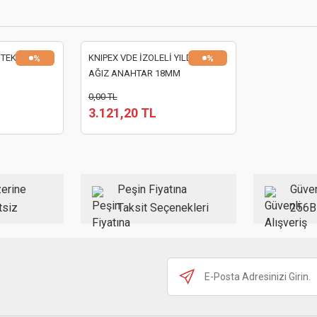
 TEK AĞIZ
KNIPEX VDE İZOLELİ YILDIZ TEK
%
%
AĞIZ ANAHTAR 18MM
0,00 TL
3.121,20 TL
erine
Peşin Fiyatına
Güven
tsiz
Taksit Seçenekleri
256B