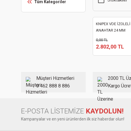
Stoktakiler
Tüm Kategoriler
KNIPEX VDE İZOLELİ
ANAHTAR 24 MM
0,00 TL
2.802,00 TL
Müşteri Hizmetleri
2000 TL Üz
0 462 888 8 886
Kargo Ücre
E-POSTA LİSTEMİZE
KAYDOLUN!
Kampanyalar ve en yeni ürünlerden ilk siz haberdar olun!