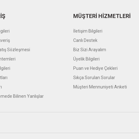
İŞ
MÜŞTERİ HİZMETLERİ
gileri
İletişim Bilgileri
şveriş
Canlı Destek
atış Sözleşmesi
Biz Sizi Arayalım
temleri
Üyelik Bilgileri
gileri
Puan ve Hediye Çekleri
tları
Sıkça Sorulan Sorular
rı
Müşteri Mennuniyeti Anketi
mede Bilinen Yanlışlar