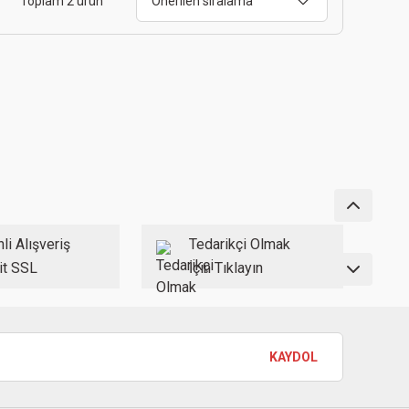
Toplam 2 ürün
li Alışveriş
Tedarikçi Olmak
it SSL
İçin Tıklayın
KAYDOL