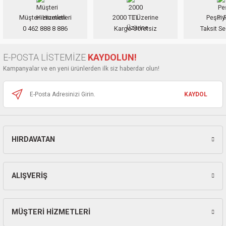
nası
Traşlama
Müşteri Hizmetleri
2000 TL Üzerine
Peşin F
0 462 888 8 886
Kargo Ücretsiz
Taksit Se
naları
abancalar
E-POSTA LİSTEMİZE
KAYDOLUN!
abancaları
Kampanyalar ve en yeni ürünlerden ilk siz haberdar olun!
kinaları
KAYDOL
kinaları
Makinası
HIRDAVATAN
ları
ALIŞVERİŞ
kinaları
akinası
MÜŞTERİ HİZMETLERİ