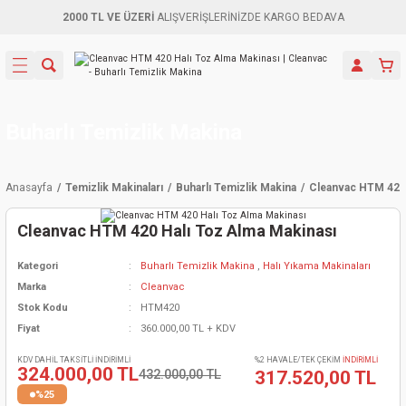
2000 TL VE ÜZERİ
ALIŞVERİŞLERİNİZDE KARGO BEDAVA
Geri Dön
Geri Dön
Geri Dön
Geri Dön
Geri Dön
Geri Dön
Geri Dön
Aletleri
leri
ri
naları
-Motorlar
ar
er
ma Mak.
orları
 Makinası
törler
ama
rler
Buharlı Temizlik Makina
inaları
kaplar
ı Kaynak
 Jeneratör
ma
Anasayfa
Temizlik Makinaları
Buharlı Temizlik Makina
Cleanvac HTM 420 
mun Sık
inaları
 Makina
ar
kama
itre-Yağ.
Cleanvac HTM 420 Halı Toz Alma Makinası
dalama
naları
örü
eneratör
örler
Kategori
Buharlı Temizlik Makina
,
Halı Yıkama Makinaları
Marka
Cleanvac
eler
e Vidalamalar
kinası
Ürünleri
neratörler
kinaları
rler
Stok Kodu
HTM420
Fiyat
360.000,00 TL + KDV
ma Mak.
Testereler
inaları
Makinası
kma
örler
KDV DAHİL TAKSİTLİ İNDİRİMLİ
%2 HAVALE/TEK ÇEKİM
İNDİRİMLİ
324.000,00 TL
432.000,00 TL
317.520,00 TL
ı
ciler
inaları
akinaları
örü
Üreticisi
%25