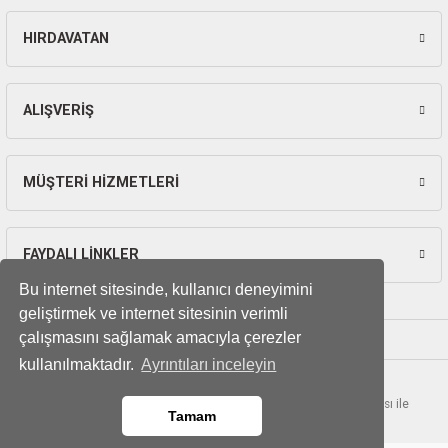
ları
HIRDAVATAN
Gönder
pları
rı
ALIŞVERİŞ
ları
MÜŞTERİ HİZMETLERİ
FAYDALI LİNKLER
kinaları
Bu internet sitesinde, kullanıcı deneyimini
geliştirmek ve internet sitesinin verimli
çalışmasını sağlamak amacıyla çerezler
kullanılmaktadır.
Ayrıntıları inceleyin
© Tüm hakları saklıdır. Kredi kartı bilgileriniz 256bit SSL sertifikası ile
Tamam
korunmaktadır.