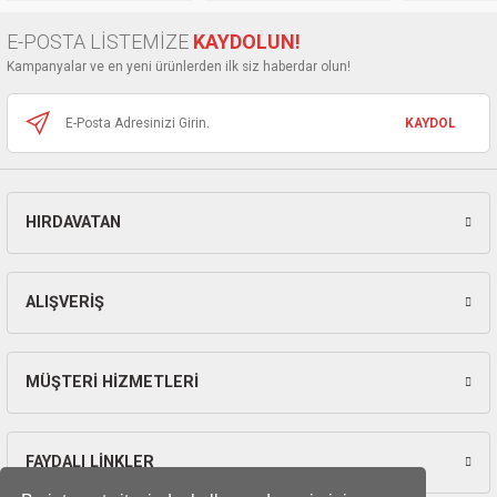
ları
E-POSTA LİSTEMİZE
KAYDOLUN!
pları
Kampanyalar ve en yeni ürünlerden ilk siz haberdar olun!
rı
KAYDOL
ları
HIRDAVATAN
kinaları
ALIŞVERİŞ
MÜŞTERİ HİZMETLERİ
FAYDALI LİNKLER