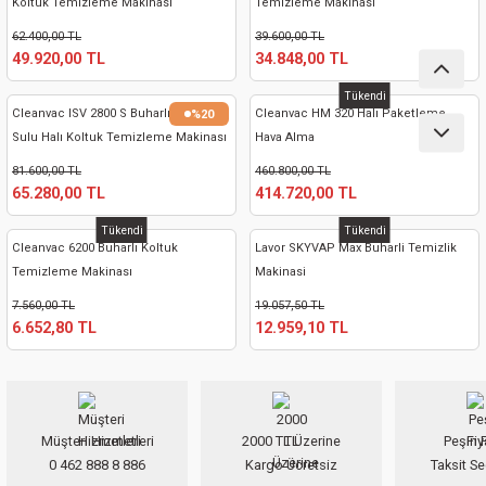
Koltuk Temizleme Makinası
Temizleme Makinası
nası
Traşlama
62.400,00 TL
39.600,00 TL
49.920,00 TL
34.848,00 TL
naları
abancalar
Tükendi
Cleanvac ISV 2800 S Buharlı Sıcak
Cleanvac HM 320 Halı Paketleme
%20
abancaları
Sulu Halı Koltuk Temizleme Makinası
Hava Alma
81.600,00 TL
460.800,00 TL
kinaları
65.280,00 TL
414.720,00 TL
kinaları
Tükendi
Tükendi
Cleanvac 6200 Buharlı Koltuk
Lavor SKYVAP Max Buharli Temizlik
Temizleme Makinası
Makinasi
Makinası
7.560,00 TL
19.057,50 TL
6.652,80 TL
12.959,10 TL
ları
kinaları
Müşteri Hizmetleri
2000 TL Üzerine
Peşin F
akinası
0 462 888 8 886
Kargo Ücretsiz
Taksit Se