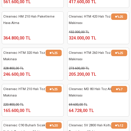
561.600,00 TL
417.600,00 TL
kinaları
kapları
arı
nak Mak.
kinaları
Cleanvac HM 210 Halı Paketleme
Cleanvac HTM 420 Halı Toz Alma
%25
yiciler
stereler
inaları
naları
Hava Alma
Makinası
432.000,00 TL
inaları
a Mak.
Makinaları
 Makinası
364.800,00 TL
324.000,00 TL
nalar
sı
ar
eli
Cleanvac HTM 320 Halı Toz Alma
Cleanvac HTM 260 Halı Toz Alma
%25
%25
Makinası
Makinası
ı
abancası
kinaları
eme Makinası
328.800,00 TL
273.600,00 TL
246.600,00 TL
205.200,00 TL
smeler
 Mak.
akinaları
Cleanvac HTM 210 Halı Toz Alma
Cleanvac MD 80 Halı Toz Alma
%25
%7
rı
ar
ri
Makinası
Makinası
220.800,00 TL
69.600,00 TL
rı
ı
165.600,00 TL
64.728,00 TL
kinaları
ar
asat Mak.
Cleanvac C90 Buharlı Sıcak Sulu Halı
Cleanvac SV 2800 Halı Koltuk
%20
%12