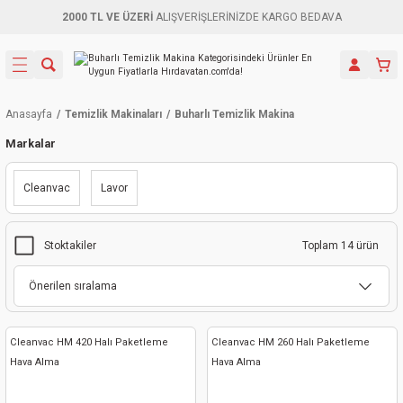
2000 TL VE ÜZERİ
ALIŞVERİŞLERİNİZDE KARGO BEDAVA
Geri Dön
Geri Dön
Geri Dön
Geri Dön
Geri Dön
Geri Dön
Geri Dön
Aletleri
leri
ri
naları
-Motorlar
ar
er
Anasayfa
Temizlik Makinaları
Buharlı Temizlik Makina
ma Mak.
orları
 Makinası
törler
ama
rler
Markalar
inaları
kaplar
ı Kaynak
 Jeneratör
ma
Cleanvac
Lavor
mun Sık
inaları
 Makina
ar
kama
itre-Yağ.
Stoktakiler
Toplam 14 ürün
dalama
naları
örü
eneratör
örler
eler
e Vidalamalar
kinası
Ürünleri
neratörler
kinaları
rler
ma Mak.
Testereler
inaları
Makinası
kma
örler
Cleanvac HM 420 Halı Paketleme
Cleanvac HM 260 Halı Paketleme
Hava Alma
Hava Alma
ı
ciler
inaları
akinaları
örü
Üreticisi