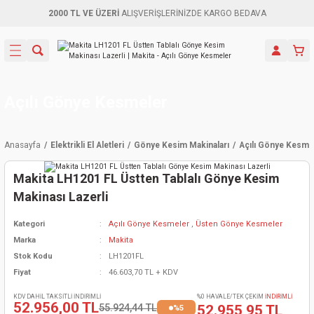
2000 TL VE ÜZERİ
ALIŞVERİŞLERİNİZDE KARGO BEDAVA
Geri Dön
Geri Dön
Geri Dön
Geri Dön
Geri Dön
Geri Dön
Geri Dön
Aletleri
leri
ri
naları
-Motorlar
ar
er
ma Mak.
orları
 Makinası
törler
ama
rler
Açılı Gönye Kesmeler
inaları
kaplar
ı Kaynak
 Jeneratör
ma
Anasayfa
Elektrikli El Aletleri
Gönye Kesim Makinaları
Açılı Gönye Kesme
mun Sık
inaları
 Makina
ar
kama
itre-Yağ.
Makita LH1201 FL Üstten Tablalı Gönye Kesim
dalama
naları
örü
eneratör
örler
Makinası Lazerli
Kategori
Açılı Gönye Kesmeler
,
Üsten Gönye Kesmeler
eler
e Vidalamalar
kinası
Ürünleri
neratörler
kinaları
rler
Marka
Makita
Stok Kodu
LH1201FL
ma Mak.
Testereler
inaları
Makinası
kma
örler
Fiyat
46.603,70 TL + KDV
ı
ciler
inaları
akinaları
örü
Üreticisi
KDV DAHİL TAKSİTLİ İNDİRİMLİ
%0 HAVALE/TEK ÇEKİM
İNDİRİMLİ
52.956,00 TL
55.924,44 TL
52.955,95 TL
%5