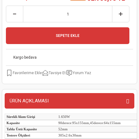
kinaları
kapları
arı
nak Mak.
kinaları
yiciler
stereler
inaları
naları
SEPETE EKLE
inaları
a Mak.
Makinaları
 Makinası
nalar
sı
ar
eli
Kargo bedava
ı
abancası
kinaları
eme Makinası
Tavsiye Et
Yorum Yaz
smeler
 Mak.
akinaları
rı
ar
ri
ÜRÜN AÇIKLAMASI
rı
ı
Sürekli Akım Girişi
1.650W
Kapasite
90derece:95x155mm,45derece:64x155mm
kinaları
ar
asat Mak.
Tabla Üstü Kapasite
52mm
Testere Ölçüleri
305x2.6x30mm