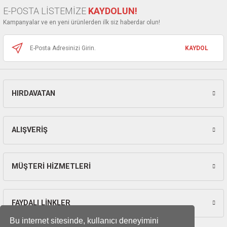
ları
E-POSTA LİSTEMİZE
KAYDOLUN!
Ürün fiyatı diğer sitelerden daha pahalı.
Kampanyalar ve en yeni ürünlerden ilk siz haberdar olun!
Bu ürüne benzer farklı alternatifler olmalı.
pları
KAYDOL
rı
ları
HIRDAVATAN
Gönder
kinaları
ALIŞVERİŞ
MÜŞTERİ HİZMETLERİ
FAYDALI LİNKLER
Bu internet sitesinde, kullanıcı deneyimini