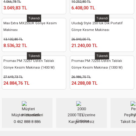
4.066,78 TL
10.252,80 TL
3.049,83 TL
6.408,00 TL
Tükendi
Tükendi
Max Extra MX255UK Gönye Kesim
Uludağ Style 250 lük Dik Portatif
Makinası
Gönye Kesme Makinası
13.132,80 TL
26.040,00 TL
8.536,32 TL
21.240,00 TL
Tükendi
Tükendi
Promax PM 72257 Üsten Tablalı
Promax PM 72255 Üsten Tablalı
Gönye Kesim Makinası (1400 W)
Gönye Kesim Makinası (1300 W)
27.649,73 TL
26.986,75 TL
24.884,76 TL
24.288,08 TL
Müşteri Hizmetleri
2000 TL Üzerine
Peşin F
0 462 888 8 886
Kargo Ücretsiz
Taksit Se