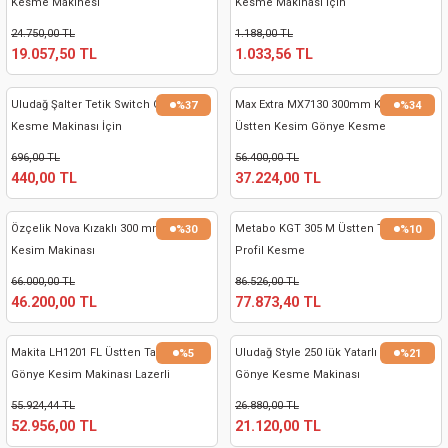
Kesme Makinesi
Kesme Makinası İçin
nası
Traşlama
24.750,00 TL
1.188,00 TL
19.057,50 TL
1.033,56 TL
naları
abancalar
Uludağ Şalter Tetik Switch Gönye
Max Extra MX7130 300mm Kızaklı
%37
%34
abancaları
Kesme Makinası İçin
Üstten Kesim Gönye Kesme
Makinesi(Kömürsüz)
696,00 TL
56.400,00 TL
kinaları
440,00 TL
37.224,00 TL
kinaları
Özçelik Nova Kızaklı 300 mm Gönye
Metabo KGT 305 M Üstten Tablalı
%30
%10
Kesim Makinası
Profil Kesme
Makinası
66.000,00 TL
86.526,00 TL
46.200,00 TL
77.873,40 TL
ları
Makita LH1201 FL Üstten Tablalı
Uludağ Style 250 lük Yatarlı Portatif
%5
%21
kinaları
Gönye Kesim Makinası Lazerli
Gönye Kesme Makinası
55.924,44 TL
26.880,00 TL
akinası
52.956,00 TL
21.120,00 TL