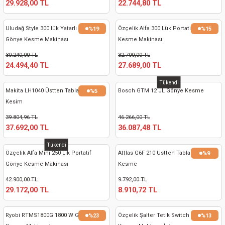
29.928,00 TL
22.744,80 TL
kinaları
kapları
arı
nak Mak.
kinaları
Uludağ Style 300 lük Yatarlı Portatif
Özçelik Alfa 300 Lük Portatif Gönye
%19
%15
yiciler
stereler
inaları
naları
Gönye Kesme Makinası
Kesme Makinası
30.240,00 TL
32.700,00 TL
inaları
a Mak.
Makinaları
 Makinası
24.494,40 TL
27.689,00 TL
Tükendi
nalar
sı
ar
eli
Makita LH1040 Üstten Tablalı Gönye
Bosch GTM 12 JL Gönye Kesme
%5
Kesim
ı
abancası
kinaları
eme Makinası
39.804,96 TL
46.266,00 TL
37.692,00 TL
36.087,48 TL
smeler
 Mak.
akinaları
Tükendi
Özçelik Alfa Mini 250 Lik Portatif
Attlas G6F 210 Üstten Tablalı Gönye
%9
rı
ar
ri
Gönye Kesme Makinası
Kesme
42.900,00 TL
9.792,00 TL
rı
ı
29.172,00 TL
8.910,72 TL
kinaları
ar
asat Mak.
Ryobi RTMS1800G 1800 W Gönye
Özçelik Şalter Tetik Switch Gönye
%23
%13