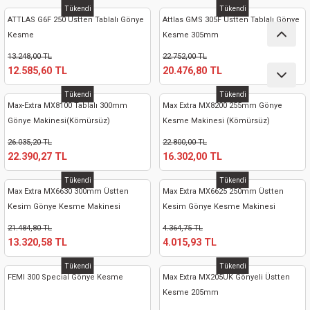
ları
Tükendi
Tükendi
ATTLAS G6F 250 Üstten Tablalı Gönye
Attlas GMS 305F Üstten Tablalı Gönye
Kesme
Kesme 305mm
pları
13.248,00 TL
22.752,00 TL
12.585,60 TL
20.476,80 TL
rı
Tükendi
Tükendi
Max-Extra MX8100 Tablalı 300mm
Max Extra MX8200 255mm Gönye
ları
Gönye Makinesi(Kömürsüz)
Kesme Makinesi (Kömürsüz)
26.035,20 TL
22.800,00 TL
22.390,27 TL
16.302,00 TL
kinaları
Tükendi
Tükendi
Max Extra MX6630 300mm Üstten
Max Extra MX6625 250mm Üstten
Kesim Gönye Kesme Makinesi
Kesim Gönye Kesme Makinesi
21.484,80 TL
4.364,75 TL
13.320,58 TL
4.015,93 TL
Tükendi
Tükendi
FEMI 300 Special Gönye Kesme
Max Extra MX205UK Gönyeli Üstten
Kesme 205mm