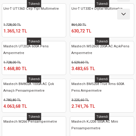
ları
Tükendi
Tükendi
Uni-T UT136D Cep Tipi Multimetre
Uni-T UT33D+ Dijital Multimetre
pları
1.728,00 TL
864,00 TL
1.365,12 TL
630,72 TL
rı
Tükendi
Tükendi
Mastech UT202A 600A Pens
Mastech MS2600 200A AC AçıkPens
ları
Ampermetre
Ampermetre
1.728,00 TL
5.529,60 TL
1.468,80 TL
3.483,65 TL
kinaları
Tükendi
Tükendi
Mastech BM802A 1000A AC Çok
Mastech BM5268 True Rms 600A
Amaçlı Pensampermetre
Pens Ampermetre
4.780,80 TL
3.225,60 TL
4.063,68 TL
2.741,76 TL
Tükendi
Tükendi
Mastech M266 Pensampermetre
Mastech KJ206 500A AC Mini
Pensampermetre