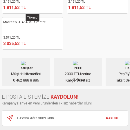
2.131,20 TL
2.131,20 TL
1.811,52 TL
1.811,52 TL
Tükendi
Mastech UT61A Multimetre
3.571,20 TL
3.035,52 TL
Müşteri Hizmetleri
2000 TL Üzerine
Peşin F
0 462 888 8 886
Kargo Ücretsiz
Taksit Se
E-POSTA LİSTEMİZE
KAYDOLUN!
Kampanyalar ve en yeni ürünlerden ilk siz haberdar olun!
KAYDOL