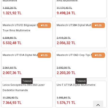
Multimetre
Rms Multimetre
nası
Traşlama
1.555,20 TL
11.174,40 TL
1.321,92 TL
9.498,24 TL
naları
abancalar
Mastech UT61D Bilgisayar Bağlantılı
Mastech UT58A Dijital Multimetre
%15
%15
abancaları
True Rms Multimetre
6.508,80 TL
2.419,20 TL
kinaları
5.532,48 TL
2.056,32 TL
kinaları
Mastech UT151A Dijital Multimetre
Mastech UT136D Cep Tipi Multimetre
%15
%15
Makinası
2.361,60 TL
2.592,00 TL
2.007,36 TL
2.203,20 TL
ları
Tükendi
Tükendi
Leica Geosystems RRC350 Lazer
Uni-T UT15A Dijital Multimetre
kinaları
Dedektör Kumanda
11.295,90 TL
1.995,84 TL
akinası
7.364,93 TL
1.576,71 TL