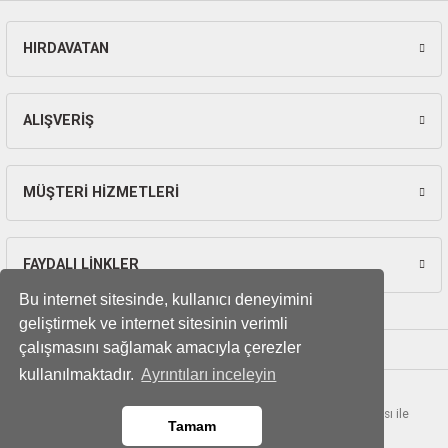
HIRDAVATAN
ALIŞVERİŞ
MÜŞTERİ HİZMETLERİ
FAYDALI LİNKLER
Bu internet sitesinde, kullanıcı deneyimini
geliştirmek ve internet sitesinin verimli
çalışmasını sağlamak amacıyla çerezler
kullanılmaktadır.
Ayrıntıları inceleyin
© Tüm hakları saklıdır. Kredi kartı bilgileriniz 256bit SSL sertifikası ile
Tamam
korunmaktadır.